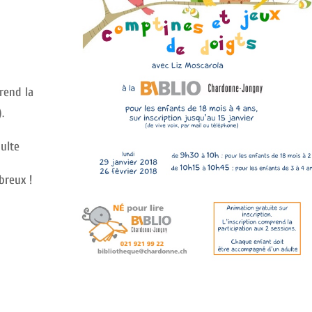
prend la
.
ulte
breux !