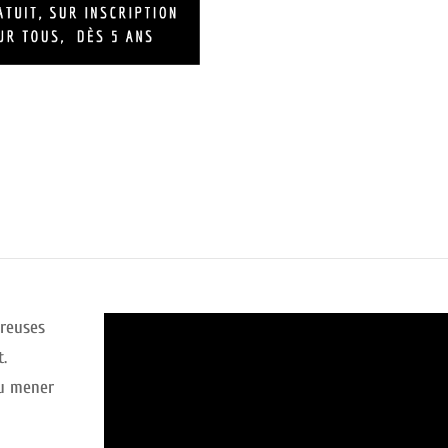
breuses
t.
pu mener