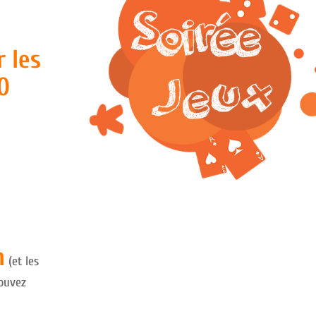
r les
10
n
(et les
pouvez